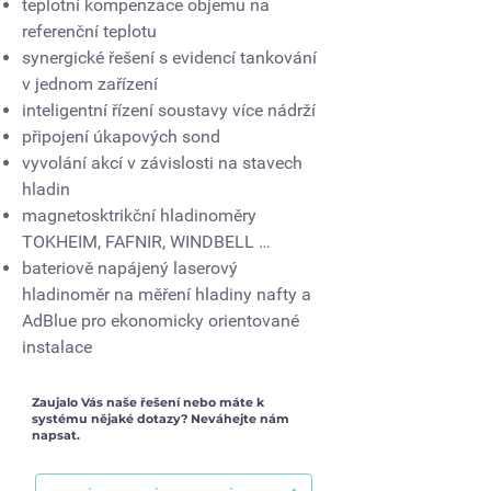
teplotní kompenzace objemu na
referenční teplotu
synergické řešení s evidencí tankování
v jednom zařízení
inteligentní řízení soustavy více nádrží
připojení úkapových sond
vyvolání akcí v závislosti na stavech
hladin
magnetosktrikční hladinoměry
TOKHEIM, FAFNIR, WINDBELL …
bateriově napájený laserový
hladinoměr na měření hladiny nafty a
AdBlue pro ekonomicky orientované
instalace
Zaujalo Vás naše řešení nebo máte k
systému nějaké dotazy? Neváhejte
nám
napsat
.