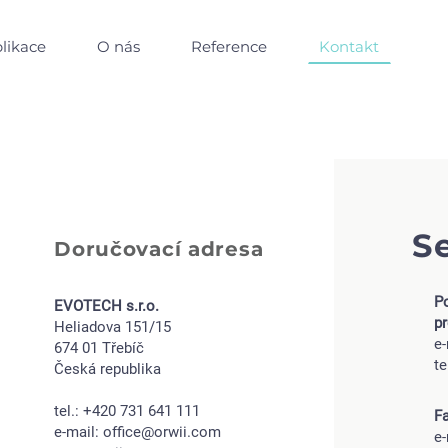
Kontakt
likace
O nás
Reference
Se
Doručovací adresa
P
EVOTECH s.r.o.
pr
Heliadova 151/15
e
674 01 Třebíč
te
Česká republika
tel.: +420 731 641 111
Fa
e-mail: office
@orwii.com
e