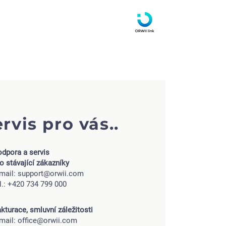
rvis pro vás..
odpora a servis
o stávající zákazníky
-mail:
support@orwii.com
l.: +420 734 799 000
kturace, smluvní záležitosti
-mail:
office@orwii.com