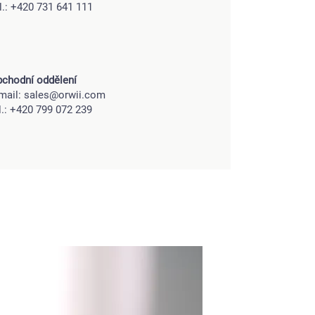
l.: +420 731 641 111
chodní oddělení
mail:
sales@orwii.com
l.: +420 799 072 239