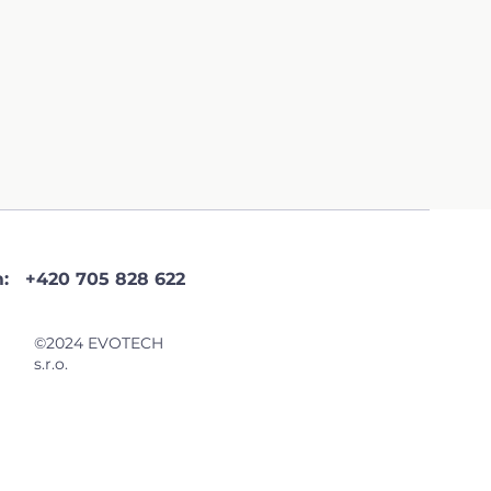
ám:
+420 705 828 622
©2024 EVOTECH
s.r.o.