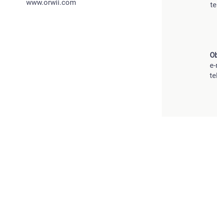
www.orwii.com
te
Ob
e-
te