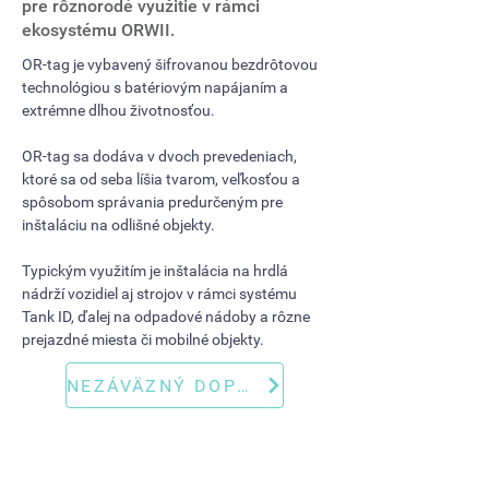
pre rôznorodé využitie v rámci
ekosystému ORWII.
OR-tag je vybavený šifrovanou bezdrôtovou
technológiou s batériovým napájaním a
extrémne dlhou životnosťou.
OR-tag sa dodáva v dvoch prevedeniach,
ktoré sa od seba líšia tvarom, veľkosťou a
spôsobom správania predurčeným pre
inštaláciu na odlišné objekty.
Typickým využitím je inštalácia na hrdlá
nádrží vozidiel aj strojov v rámci systému
Tank ID, ďalej na odpadové nádoby a rôzne
prejazdné miesta či mobilné objekty.
NEZÁVÄZNÝ DOPYT